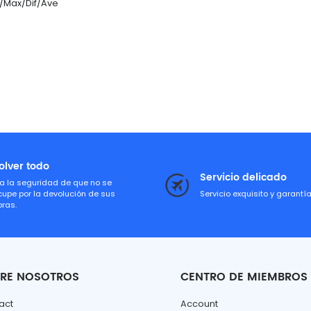
in/Max/Dif/Ave
olver todo
Servicio delicado
a la seguridad de que no se
cupe por la devolución de sus
Servicio exquisito y garantí
ras.
RE NOSOTROS
CENTRO DE MIEMBROS
act
Account