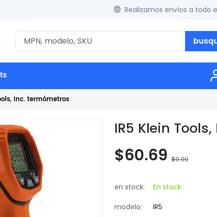
Realizamos envíos a todo 
busq
ts
ools, Inc. termómetros
IR5 Klein Tools
$60.69
$0.00
en stock:
En stock
modelo:
IR5