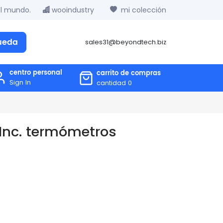
el mundo.
wooindustry
mi colección
ueda
sales31@beyondtech.biz
centro personal
carrito de compras
Sign In
cantidad
0
, Inc. termómetros