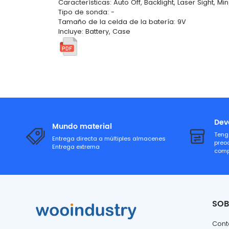
Características: Auto Off, Backlight, Laser Sight, M
Tipo de sonda: -
Tamaño de la celda de la batería: 9V
Incluye: Battery, Case
Dev
Mundo material
Teng
Entrega directa a múltiples almacenes
preo
Entrega extrema
comp
SOB
Cont