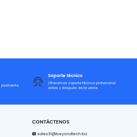
Soporte técnico
Ofrecemos soporte técnico profesional
a postventa.
antes y después de la venta.
CONTÁCTENOS
sales31@beyondtech.biz