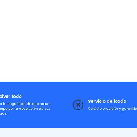
olver todo
Servicio delicado
a la seguridad de que no se
cupe por la devolución de sus
Servicio exquisito y garantí
ras.