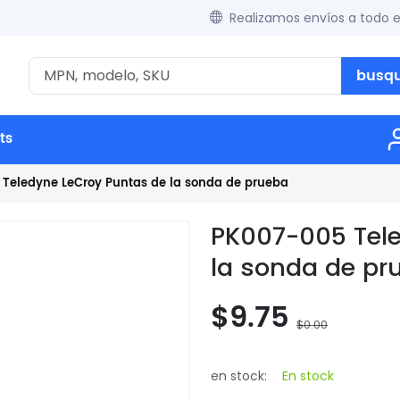
Realizamos envíos a todo 
busq
ts
 Teledyne LeCroy Puntas de la sonda de prueba
PK007-005 Tele
la sonda de pr
$9.75
$0.00
en stock:
En stock