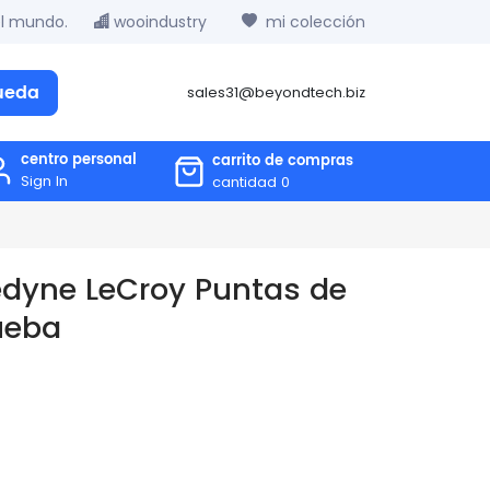
el mundo.
wooindustry
mi colección
ueda
sales31@beyondtech.biz
centro personal
carrito de compras
Sign In
cantidad
0
dyne LeCroy Puntas de
ueba