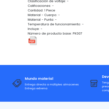
Clasificación de voltaje: -
Calificaciones: -
Cantidad: 1 Piece
Material - Cuerpo: -
Material - Punta: -
Temperatura de funcionamiento: -
Incluye: -
Número de producto base: PK007
Dev
Mundo material
Teng
Entrega directa a múltiples almacenes
preo
Entrega extrema
comp