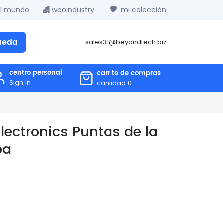
el mundo.
wooindustry
mi colección
ueda
sales31@beyondtech.biz
centro personal
carrito de compras
Sign In
cantidad
0
ectronics Puntas de la
ba