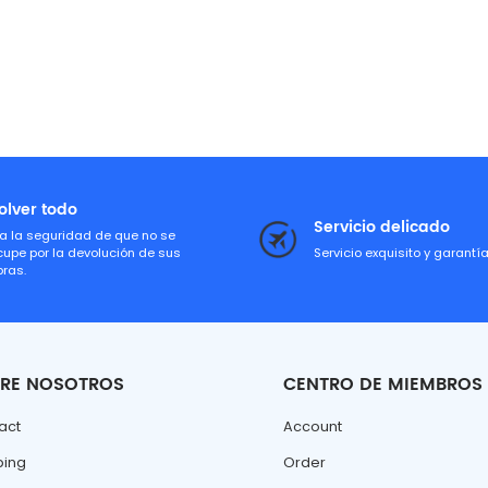
olver todo
Servicio delicado
a la seguridad de que no se
cupe por la devolución de sus
Servicio exquisito y garantí
ras.
RE NOSOTROS
CENTRO DE MIEMBROS
act
Account
ping
Order