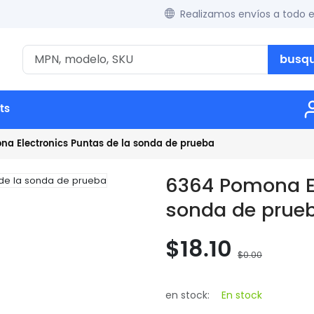
Realizamos envíos a todo 
busq
ts
a Electronics Puntas de la sonda de prueba
6364 Pomona El
sonda de prue
$18.10
$0.00
en stock:
En stock