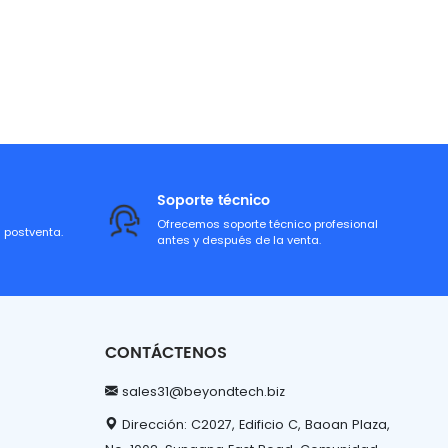
Soporte técnico
Ofrecemos soporte técnico profesional
a postventa.
antes y después de la venta.
CONTÁCTENOS
sales31@beyondtech.biz
Dirección: C2027, Edificio C, Baoan Plaza,