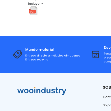
Incluye: -
Dev
Mundo material
Teng
Entrega directa a múltiples almacenes
preo
Entrega extrema
comp
SOB
Cont
Ship