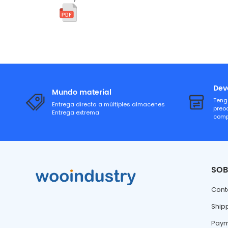
Dev
Mundo material
Teng
Entrega directa a múltiples almacenes
preo
Entrega extrema
comp
SOB
Cont
Ship
Paym