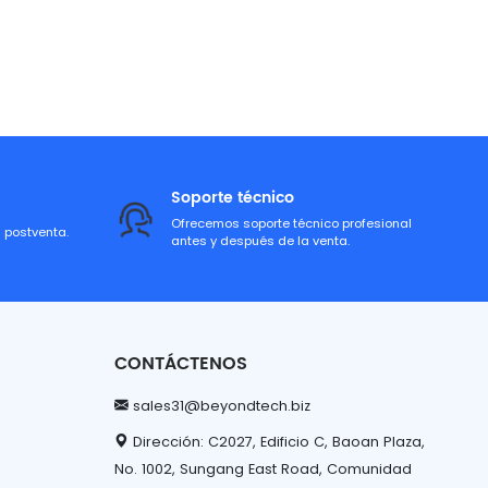
Soporte técnico
Ofrecemos soporte técnico profesional
a postventa.
antes y después de la venta.
CONTÁCTENOS
sales31@beyondtech.biz
Dirección: C2027, Edificio C, Baoan Plaza,
No. 1002, Sungang East Road, Comunidad