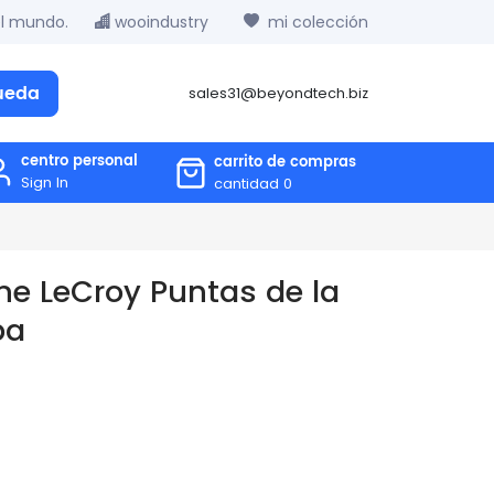
el mundo.
wooindustry
mi colección
ueda
sales31@beyondtech.biz
centro personal
carrito de compras
Sign In
cantidad
0
ne LeCroy Puntas de la
ba