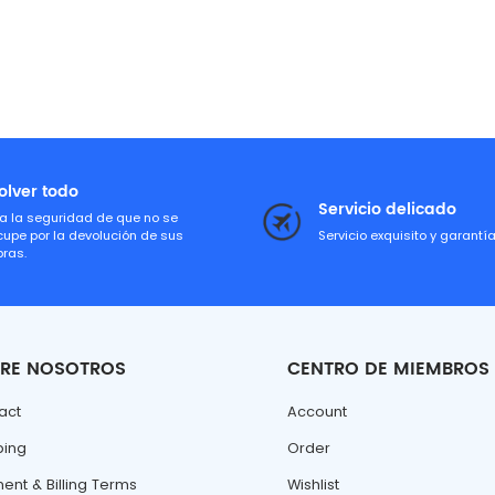
olver todo
Servicio delicado
a la seguridad de que no se
cupe por la devolución de sus
Servicio exquisito y garantí
ras.
RE NOSOTROS
CENTRO DE MIEMBROS
act
Account
ping
Order
ent & Billing Terms
Wishlist