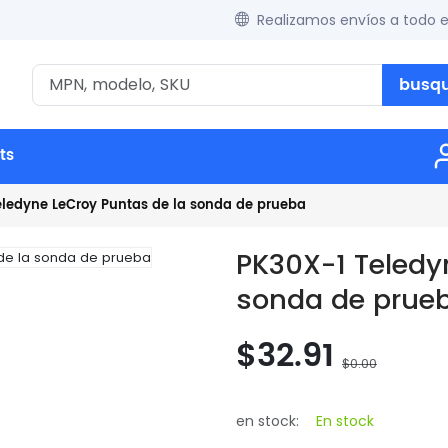
Realizamos envíos a todo 
busq
ts
ledyne LeCroy Puntas de la sonda de prueba
PK30X-1 Teledy
sonda de prue
$32.91
$0.00
en stock:
En stock