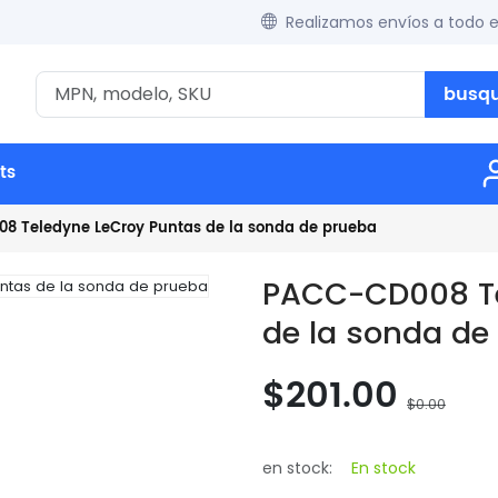
Realizamos envíos a todo 
busq
ts
8 Teledyne LeCroy Puntas de la sonda de prueba
PACC-CD008 Te
de la sonda de
$201.00
$0.00
en stock:
En stock