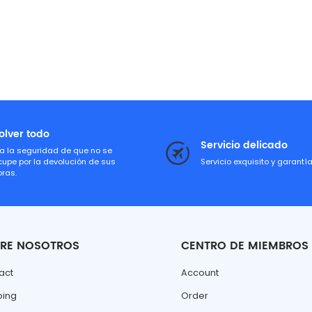
olver todo
Servicio delicado
a la seguridad de que no se
cupe por la devolución de sus
Servicio exquisito y garantí
ras.
RE NOSOTROS
CENTRO DE MIEMBROS
act
Account
ping
Order