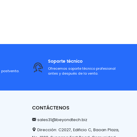
Soporte técnico
Ofrecemos soporte técnico profesional
a postventa.
antes y después de la venta.
CONTÁCTENOS
sales31@beyondtech.biz
Dirección: C2027, Edificio C, Baoan Plaza,