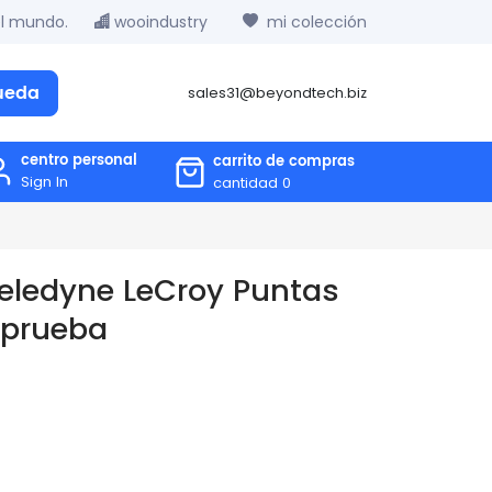
el mundo.
wooindustry
mi colección
ueda
sales31@beyondtech.biz
centro personal
carrito de compras
Sign In
cantidad
0
ledyne LeCroy Puntas
 prueba