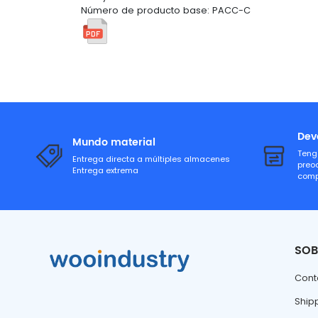
Número de producto base: PACC-C
Dev
Mundo material
Teng
Entrega directa a múltiples almacenes
preo
Entrega extrema
comp
SOB
Cont
Ship