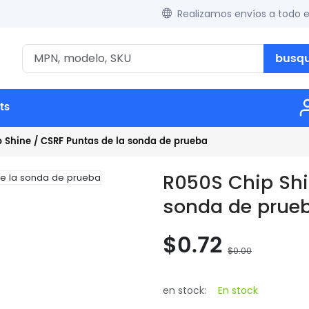
Realizamos envíos a todo 
busq
ts
 Shine / CSRF Puntas de la sonda de prueba
R050S Chip Shi
sonda de prue
$0.72
$0.00
en stock:
En stock