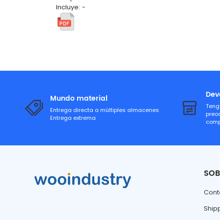
Incluye: -
Dev
Mundo material
Teng
Entrega directa a múltiples almacenes
preo
Entrega extrema
comp
SOB
Cont
Ship