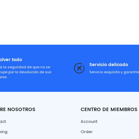
olver todo
Servicio delicado
a la seguridad de que no se
cupe por la devolución de sus
Servicio exquisito y garantí
ras.
RE NOSOTROS
CENTRO DE MIEMBROS
act
Account
ping
Order