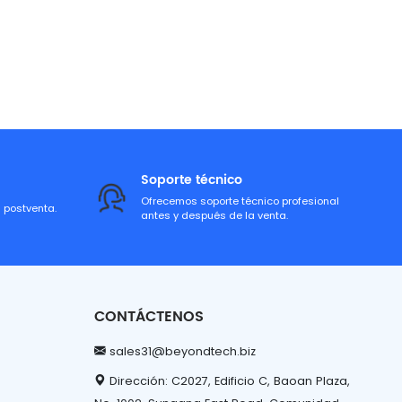
Soporte técnico
Ofrecemos soporte técnico profesional
a postventa.
antes y después de la venta.
CONTÁCTENOS
sales31@beyondtech.biz
Dirección: C2027, Edificio C, Baoan Plaza,