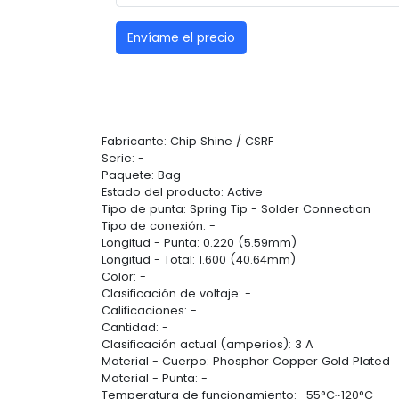
Envíame el precio
Fabricante: Chip Shine / CSRF
Serie: -
Paquete: Bag
Estado del producto: Active
Tipo de punta: Spring Tip - Solder Connection
Tipo de conexión: -
Longitud - Punta: 0.220 (5.59mm)
Longitud - Total: 1.600 (40.64mm)
Color: -
Clasificación de voltaje: -
Calificaciones: -
Cantidad: -
Clasificación actual (amperios): 3 A
Material - Cuerpo: Phosphor Copper Gold Plated
Material - Punta: -
Temperatura de funcionamiento: -55°C~120°C