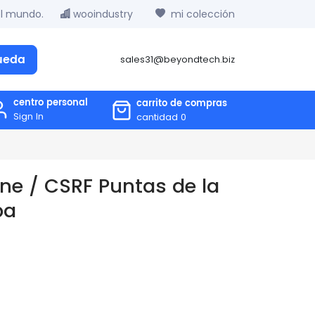
el mundo.
wooindustry
mi colección
ueda
sales31@beyondtech.biz
centro personal
carrito de compras
Sign In
cantidad
0
ne / CSRF Puntas de la
ba