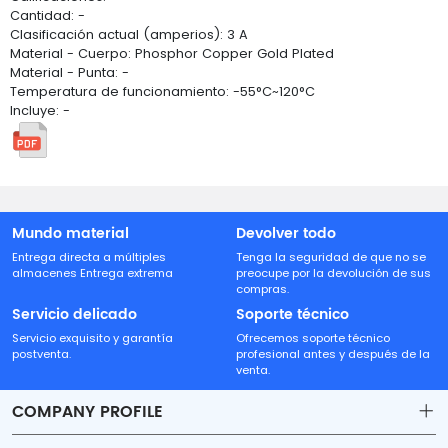
Cantidad: -
Clasificación actual (amperios): 3 A
Material - Cuerpo: Phosphor Copper Gold Plated
Material - Punta: -
Temperatura de funcionamiento: -55°C~120°C
Incluye: -
Mundo material
Devolver todo
Entrega directa a múltiples
Tenga la seguridad de que no se
almacenes Entrega extrema
preocupe por la devolución de sus
compras.
Servicio delicado
Soporte técnico
Servicio exquisito y garantía
Ofrecemos soporte técnico
postventa.
profesional antes y después de la
venta.
COMPANY PROFILE