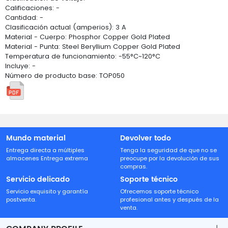
Calificaciones: -
Cantidad: -
Clasificación actual (amperios): 3 A
Material - Cuerpo: Phosphor Copper Gold Plated
Material - Punta: Steel Beryllium Copper Gold Plated
Temperatura de funcionamiento: -55°C~120°C
Incluye: -
Número de producto base: TOP050
Mundo material
Devolver todo
Entrega directa a múltiples
Tenga la seguridad de que no se
almacenes Entrega extrema
preocupe por la devolución de sus
compras.
Servicio delicado
Soporte técnico
Servicio exquisito y garantía
Ofrecemos soporte técnico
postventa.
profesional antes y después de la
venta.