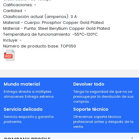
Calificaciones: -
Cantidad: -
Clasificación actual (amperios): 3 A
Material - Cuerpo: Phosphor Copper Gold Plated
Material - Punta: Steel Beryllium Copper Gold Plated
Temperatura de funcionamiento: -55°C~120°C
Incluye: -
Número de producto base: TOP050
Mundo material
Devolver todo
Entrega directa a múltiples
Tenga la seguridad de que no se
almacenes Entrega extrema
preocupe por la devolución de sus
compras.
Servicio delicado
Soporte técnico
Servicio exquisito y garantía
Ofrecemos soporte técnico
postventa.
profesional antes y después de la
venta.