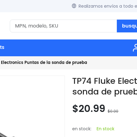
Realizamos envíos a todo 
busq
ts
 Electronics Puntas de la sonda de prueba
TP74 Fluke Elec
sonda de prue
$20.99
$0.00
en stock:
En stock