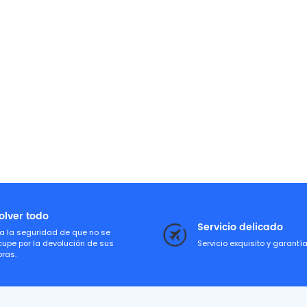
olver todo
Servicio delicado
a la seguridad de que no se
cupe por la devolución de sus
Servicio exquisito y garantí
ras.