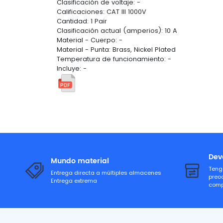
Clasificación de voltaje: -
Calificaciones: CAT III 1000V
Cantidad: 1 Pair
Clasificación actual (amperios): 10 A
Material - Cuerpo: -
Material - Punta: Brass, Nickel Plated
Temperatura de funcionamiento: -
Incluye: -
Dev
Mundo material
Teng
Entrega directa a múltiples almacenes
preo
Entrega extrema
comp