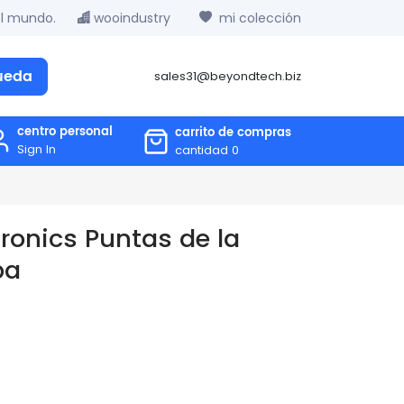
el mundo.
wooindustry
mi colección
ueda
sales31@beyondtech.biz
centro personal
carrito de compras
Sign In
cantidad
0
tronics Puntas de la
ba