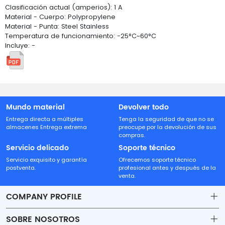
Clasificación actual (amperios): 1 A
Material - Cuerpo: Polypropylene
Material - Punta: Steel Stainless
Temperatura de funcionamiento: -25°C~60°C
Incluye: -
Mundo material
Devolver todo
Entrega directa a múltiples
Tenga la seguridad de que no se
almacenes Entrega extrema
preocupe por la devolución de sus
compras.
Servicio delicado
Soporte técnico
Servicio exquisito y garantía
Ofrecemos soporte técnico
postventa.
profesional antes y después de la
venta.
COMPANY PROFILE
SOBRE NOSOTROS