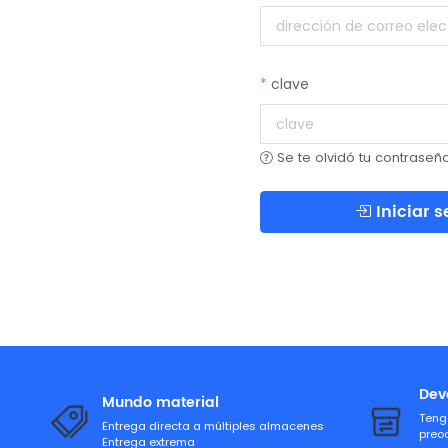
clave
Se te olvidó tu contraseñ
Iniciar s
Dev
Mundo material
Teng
Entrega directa a múltiples almacenes
preo
Entrega extrema