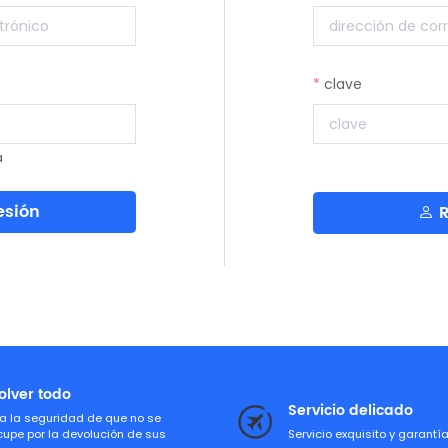
clave
a
esión
R
olver todo
Servicio delicado
a la seguridad de que no se
cupe por la devolución de sus
Servicio exquisito y garantí