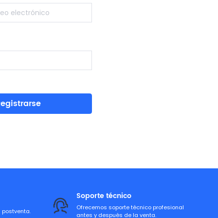
egistrarse
Soporte técnico
Ofrecemos soporte técnico profesional
a postventa.
antes y después de la venta.