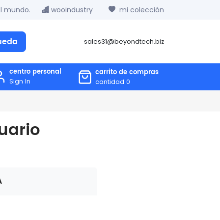
el mundo.
wooindustry
mi colección
ueda
sales31@beyondtech.biz
centro personal
carrito de compras
Sign In
cantidad
0
suario
A