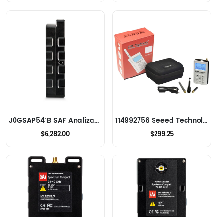
J0GSAP541B SAF Analizadores de RF
114992756 Seeed Technology Co., Ltd Analizadores de RF
$6,282.00
$299.25