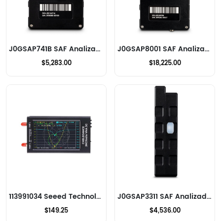
J0GSAP741B SAF Analizadores de RF
J0GSAP8001 SAF Analizadores de RF
$5,283.00
$18,225.00
113991034 Seeed Technology Co., Ltd Analizadores de RF
J0GSAP3311 SAF Analizadores de RF
$149.25
$4,536.00